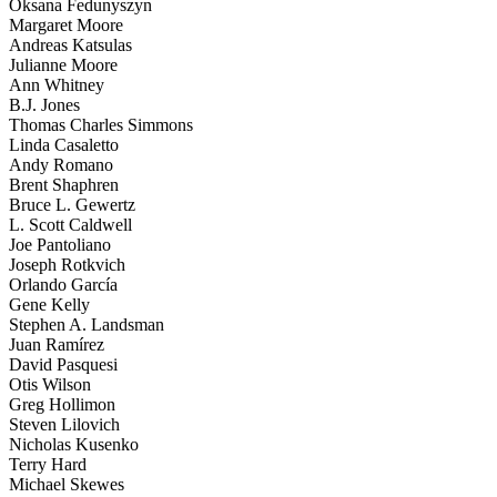
Oksana Fedunyszyn
Margaret Moore
Andreas Katsulas
Julianne Moore
Ann Whitney
B.J. Jones
Thomas Charles Simmons
Linda Casaletto
Andy Romano
Brent Shaphren
Bruce L. Gewertz
L. Scott Caldwell
Joe Pantoliano
Joseph Rotkvich
Orlando García
Gene Kelly
Stephen A. Landsman
Juan Ramírez
David Pasquesi
Otis Wilson
Greg Hollimon
Steven Lilovich
Nicholas Kusenko
Terry Hard
Michael Skewes