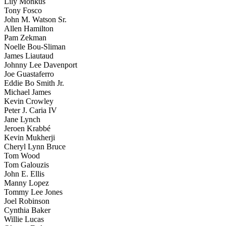
Lily Monkus
Tony Fosco
John M. Watson Sr.
Allen Hamilton
Pam Zekman
Noelle Bou-Sliman
James Liautaud
Johnny Lee Davenport
Joe Guastaferro
Eddie Bo Smith Jr.
Michael James
Kevin Crowley
Peter J. Caria IV
Jane Lynch
Jeroen Krabbé
Kevin Mukherji
Cheryl Lynn Bruce
Tom Wood
Tom Galouzis
John E. Ellis
Manny Lopez
Tommy Lee Jones
Joel Robinson
Cynthia Baker
Willie Lucas