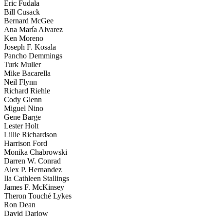
Eric Fudala
Bill Cusack
Bernard McGee
Ana María Alvarez
Ken Moreno
Joseph F. Kosala
Pancho Demmings
Turk Muller
Mike Bacarella
Neil Flynn
Richard Riehle
Cody Glenn
Miguel Nino
Gene Barge
Lester Holt
Lillie Richardson
Harrison Ford
Monika Chabrowski
Darren W. Conrad
Alex P. Hernandez
Ila Cathleen Stallings
James F. McKinsey
Theron Touché Lykes
Ron Dean
David Darlow