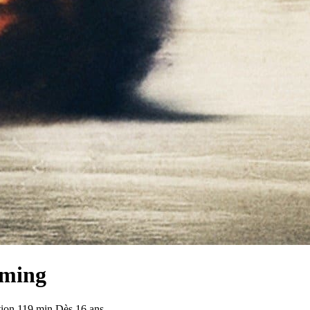
aming
tion
119 min
Dès 16 ans