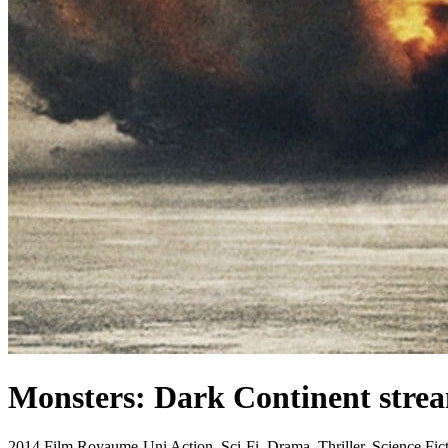
Monsters: Dark Continent
stre
2014
Film
Royaume-Uni
Action, Sci-Fi, Drama, Thriller, Science Fic