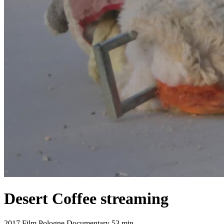
Desert Coffee
streaming
2017
Film
Pologne
Documentary
53 min