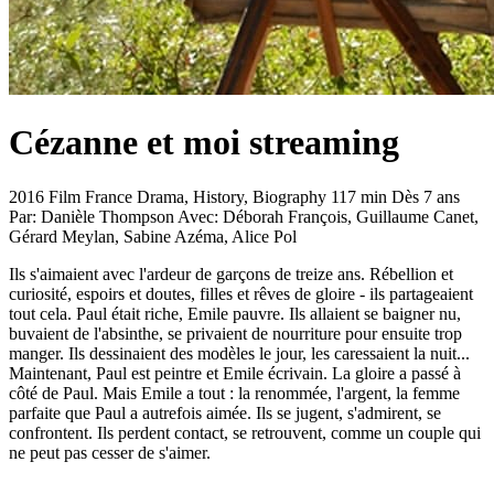
Cézanne et moi
streaming
2016
Film
France
Drama, History, Biography
117 min
Dès 7 ans
Par:
Danièle Thompson
Avec:
Déborah François, Guillaume Canet,
Gérard Meylan, Sabine Azéma, Alice Pol
Ils s'aimaient avec l'ardeur de garçons de treize ans. Rébellion et
curiosité, espoirs et doutes, filles et rêves de gloire - ils partageaient
tout cela. Paul était riche, Emile pauvre. Ils allaient se baigner nu,
buvaient de l'absinthe, se privaient de nourriture pour ensuite trop
manger. Ils dessinaient des modèles le jour, les caressaient la nuit...
Maintenant, Paul est peintre et Emile écrivain. La gloire a passé à
côté de Paul. Mais Emile a tout : la renommée, l'argent, la femme
parfaite que Paul a autrefois aimée. Ils se jugent, s'admirent, se
confrontent. Ils perdent contact, se retrouvent, comme un couple qui
ne peut pas cesser de s'aimer.