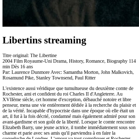
Libertins
streaming
Titre original:
The Libertine
2004
Film
Royaume-Uni
Drama, History, Romance, Biography
114
min
Dès 16 ans
Par:
Laurence Dunmore
Avec:
Samantha Morton, John Malkovich,
Rosamund Pike, Stanley Townsend, Paul Ritter
L'existence aussi véridique que tumultueuse du deuxième comte de
Rochester, ami et confident du roi Charles II d'Angleterre. Au
XVIIème siècle, cet homme d'exception, débauché notoire et libre
penseur, mena une vie entièrement dédiée à la recherche du plaisir et
de la vérité. Incapable d'hypocrisie dans une époque où elle était un
art, il fut à la fois décrié, condamné mais également admiré pour son
avant-gardisme et son goût de la liberté. Lorsque le comte rencontre
Elizabeth Barry, une jeune actrice, il tombe immédiatement sous son
charme et parie avec ses amis qu'il parviendra à en faire la
coqueluche de Londres. L'amour va tout compliquer et Rochester